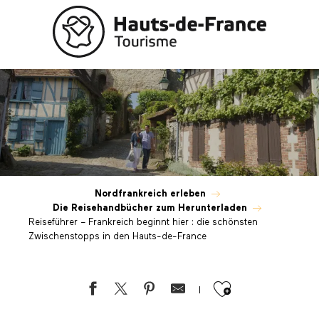
Aller
au
contenu
principal
Reiseführer – Frankreich beginnt hie
Nordfrankreich erleben
Die Reisehandbücher zum Herunterladen
Reiseführer – Frankreich beginnt hier : die schönsten
Zwischenstopps in den Hauts-de-France
Ajouter au