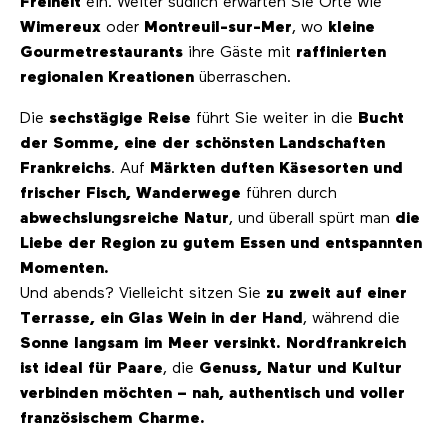
Freiheit
ein. Weiter südlich erwarten Sie Orte wie
Wimereux
oder
Montreuil-sur-Mer
, wo
kleine
Gourmetrestaurants
ihre Gäste mit
raffinierten
regionalen Kreationen
überraschen.
Die
sechstägige Reise
führt Sie weiter in die
Bucht
der Somme, eine der schönsten Landschaften
Frankreichs
. Auf
Märkten duften Käsesorten und
frischer Fisch, Wanderwege
führen durch
abwechslungsreiche Natur
, und überall spürt man
die
Liebe der Region zu gutem Essen und entspannten
Momenten.
Und abends? Vielleicht sitzen Sie
zu zweit auf einer
Terrasse, ein Glas Wein in der Hand
, während die
Sonne langsam im Meer versinkt. Nordfrankreich
ist ideal für Paare
, die
Genuss, Natur und Kultur
verbinden möchten – nah, authentisch und voller
französischem Charme.