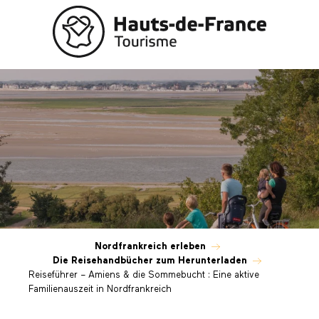
Aller
au
contenu
principal
Reiseführer – Amiens & die Sommebuch
Nordfrankreich erleben
Die Reisehandbücher zum Herunterladen
Reiseführer – Amiens & die Sommebucht : Eine aktive
Familienauszeit in Nordfrankreich