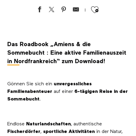
Ajouter au
Das Roadbook „Amiens & die
Sommebucht : Eine aktive Familienauszeit
in Nordfrankreich“ zum Download!
Gönnen Sie sich ein
unvergessliches
Familienabenteuer
auf einer
6-tägigen Reise in der
Sommebucht
.
Endlose
Naturlandschaften
, authentische
Fischerdörfer
,
sportliche Aktivitäten
in der Natur,