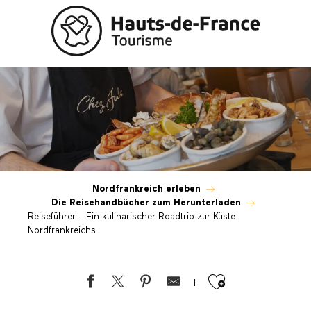
Aller
au
contenu
principal
Reiseführer – Ein kulinarischer Roadt
Nordfrankreich erleben
Die Reisehandbücher zum Herunterladen
Reiseführer – Ein kulinarischer Roadtrip zur Küste
Nordfrankreichs
Ajouter au