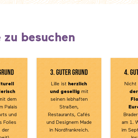
e zu besuchen
 Grund
3. guter Grund
4. gu
lturell
Lille ist
herzlich
Nicht
lerisch
und gesellig
mit
der
it dem
seinen lebhaften
Fl
 Palais
Straßen,
Eur
rts und
Restaurants, Cafés
Braderi
 Folies
und Designern Made
am 1. 
 der
in Nordfrankreich.
im Sep