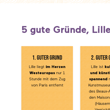
5 gute Gründe, Lill
1. guter Grund
2. guter
Lille liegt
im Herzen
Lille ist
ku
Westeuropas
nur 1
und künst
Stunde mit dem Zug
spannend
m
von Paris entfernt
Kunstmuseum
des Beaux-A
den Maisons
(Häusern