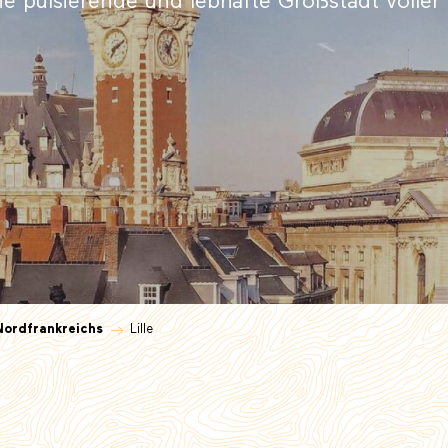
ine pulsierende und lebhafte Großstadt volle
Nordfrankreichs
Lille