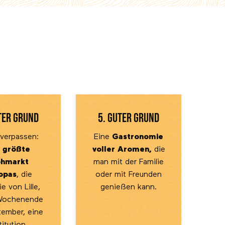
ter Grund
5. guter Grund
 verpassen:
Eine
Gastronomie
 größte
voller Aromen,
die
ohmarkt
man mit der Familie
opas
, die
oder mit Freunden
e von Lille,
genießen kann.
Wochenende
tember, eine